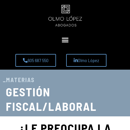
605 687 550
Olmo López
_MATERIAS
GESTIÓN
FISCAL/LABORAL
¿LE PREOCUPA LA