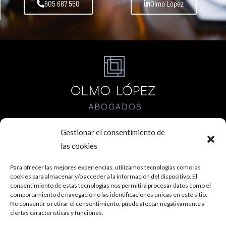
605 687 550
Olmo López
Gestionar el consentimiento de
las cookies
Calle Bartolomé de Medina, 1. Planta 3, Mód. D-2, 41004 Sevilla
T. 955 28 47 81
M. 605 687 550
Para ofrecer las mejores experiencias, utilizamos tecnologías como las
o.lopez@olmolopezabogados.com
cookies para almacenar y/o acceder a la información del dispositivo. El
consentimiento de estas tecnologías nos permitirá procesar datos como el
comportamiento de navegación o las identificaciones únicas en este sitio.
LA FIRMA
MATERIAS
BLOG
CONTACTO
No consentir o retirar el consentimiento, puede afectar negativamente a
PRIVACIDAD
COOKIES
ciertas características y funciones.